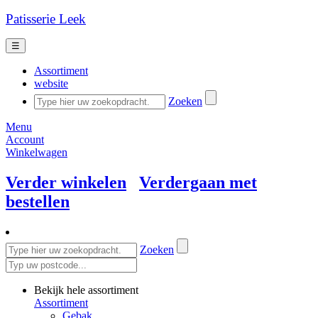
Patisserie Leek
☰
Assortiment
website
Zoeken
Menu
Account
Winkelwagen
Verder winkelen
Verdergaan met
bestellen
Zoeken
Bekijk hele assortiment
Assortiment
Gebak