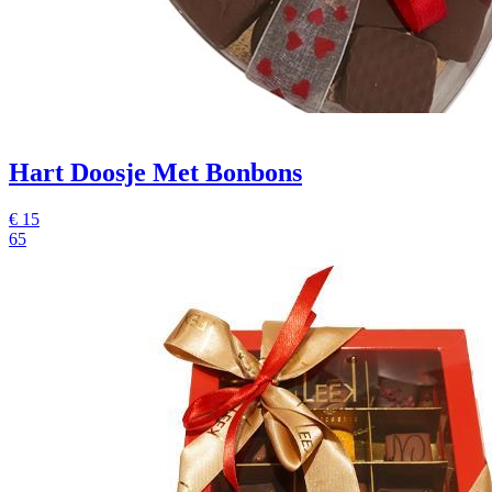
Hart Doosje Met Bonbons
€
15
65