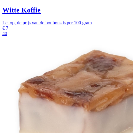
Witte Koffie
Let op, de prijs van de bonbons is per 100 gram
€
7
40