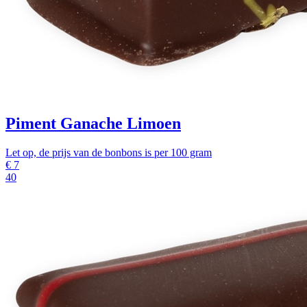
Piment Ganache Limoen
Let op, de prijs van de bonbons is per 100 gram
€
7
40