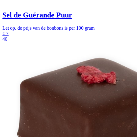
Sel de Guérande Puur
Let op, de prijs van de bonbons is per 100 gram
€
7
40