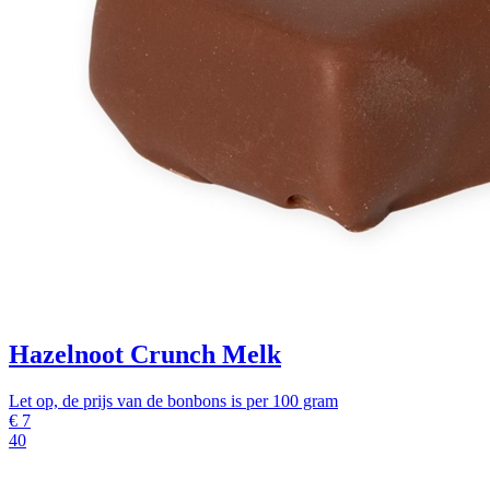
Hazelnoot Crunch Melk
Let op, de prijs van de bonbons is per 100 gram
€
7
40