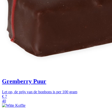
Gremberry Puur
Let op, de prijs van de bonbons is per 100 gram
€
7
40