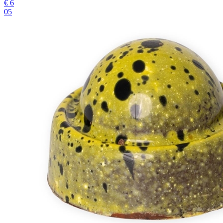
€
6
05